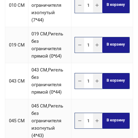
В корзину
010 СM
ограничителя
изогнутый
(7*44)
019 СM,Ригель
без
В корзину
019 СM
ограничителя
прямой (0*64)
043 СM,Ригель
без
В корзину
043 СM
ограничителя
прямой (0*44)
045 СM,Ригель
без
В корзину
045 СM
ограничителя
изогнутый
(4*43)