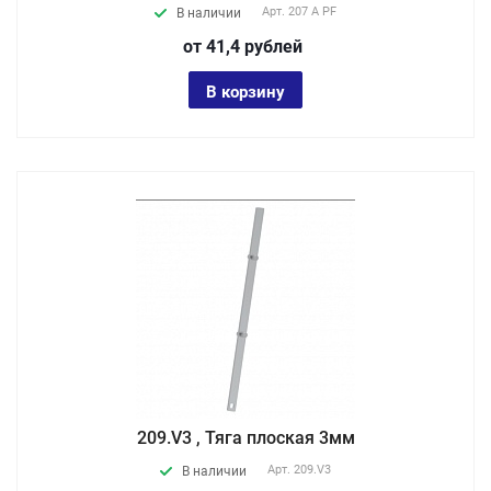
Арт.
207 A PF
В наличии
от 41,4
руб
лей
В корзину
209.V3 , Тяга плоская 3мм
Арт.
209.V3
В наличии