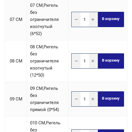
07 СM,Ригель
без
В корзину
07 СM
ограничителя
изогнутый
(6*52)
08 СM,Ригель
без
В корзину
08 СM
ограничителя
изогнутый
(12*50)
09 СM,Ригель
без
В корзину
09 СM
ограничителя
прямой (0*54)
010 СM,Ригель
без