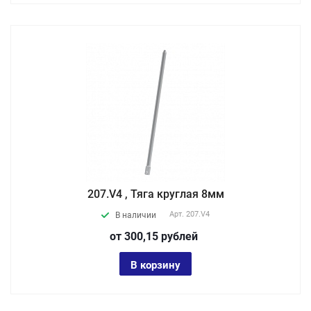
207.V4 , Тяга круглая 8мм
Арт.
207.V4
В наличии
от 300,15
руб
лей
В корзину