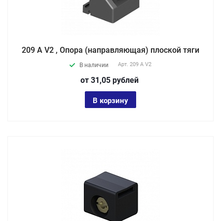
209 A V2 , Опора (направляющая) плоской тяги
Арт.
209 A V2
В наличии
от 31,05
руб
лей
В корзину