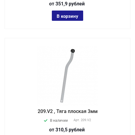
от 351,9
руб
лей
В корзину
209.V2 , Тяга плоская 3мм
Арт.
209.V2
В наличии
от 310,5
руб
лей