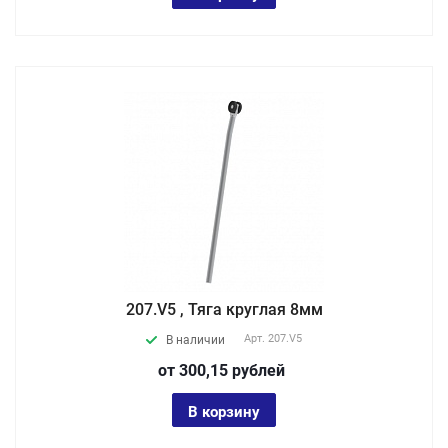
207.V5 , Тяга круглая 8мм
Арт.
207.V5
В наличии
от 300,15
руб
лей
В корзину