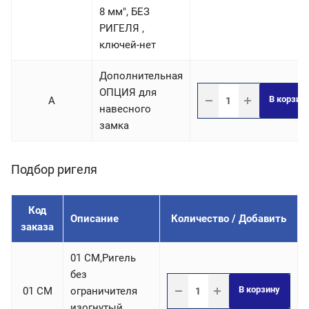
8 мм", БЕЗ
РИГЕЛЯ ,
ключей-нет
Дополнительная
ОПЦИЯ для
В корзин
A
навесного
замка
Подбор ригеля
Код
Описание
Количество / Добавить
заказа
01 СM,Ригель
без
В корзину
01 СM
ограничителя
изогнутый