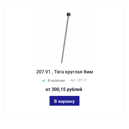
207.V1 , Тяга круглая 8мм
Арт.
207.V1
В наличии
от 300,15
руб
лей
В корзину