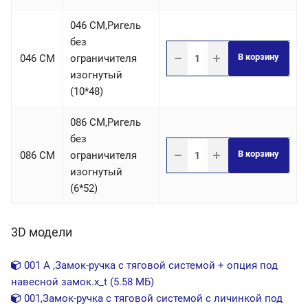
046 СM,Ригель
без
В корзину
046 СM
ограничителя
изогнутый
(10*48)
086 СM,Ригель
без
В корзину
086 СM
ограничителя
изогнутый
(6*52)
3D модели
001 А ,Замок-ручка с тяговой системой + опция под
навесной замок.x_t (5.58 МБ)
001,Замок-ручка с тяговой системой с личинкой под