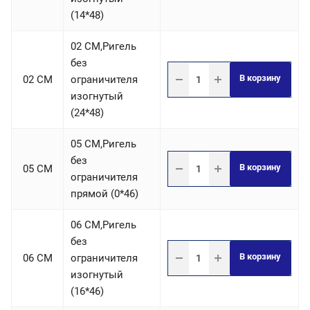
(14*48)
02 СM,Ригель
без
В корзину
02 СM
ограничителя
изогнутый
(24*48)
05 СM,Ригель
без
В корзину
05 СM
ограничителя
прямой (0*46)
06 СM,Ригель
без
В корзину
06 СM
ограничителя
изогнутый
(16*46)