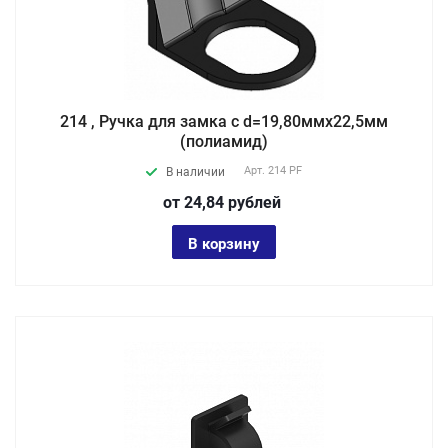
214 , Ручка для замка с d=19,80ммх22,5мм
(полиамид)
Арт.
214 PF
В наличии
от 24,84
руб
лей
В корзину