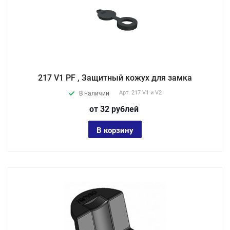
217 V1 PF , Защитный кожух для замка
Арт.
217 V1 и V2
В наличии
от 32
руб
лей
В корзину