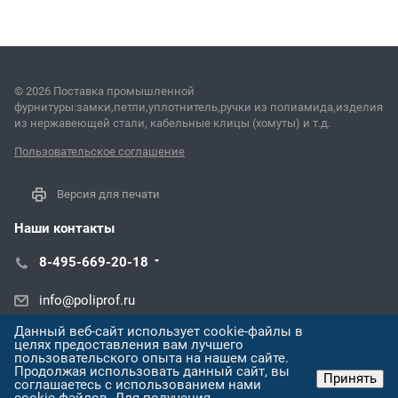
© 2026 Поставка промышленной
фурнитуры:замки,петли,уплотнитель,ручки из полиамида,изделия
из нержавеющей стали, кабельные клицы (хомуты) и т.д.
Пользовательское соглашение
Версия для печати
Наши контакты
8-495-669-20-18
info@poliprof.ru
Данный веб-сайт использует cookie-файлы в
Алматы просп. Назарбаева, 273
целях предоставления вам лучшего
пользовательского опыта на нашем сайте.
Продолжая использовать данный сайт, вы
Принять
соглашаетесь с использованием нами