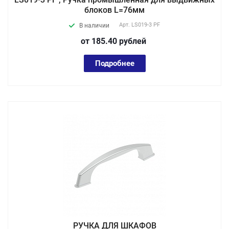
блоков L=76мм
Арт.
LS019-3 PF
В наличии
от 185.40
руб
лей
Подробнее
РУЧКА ДЛЯ ШКАФОВ