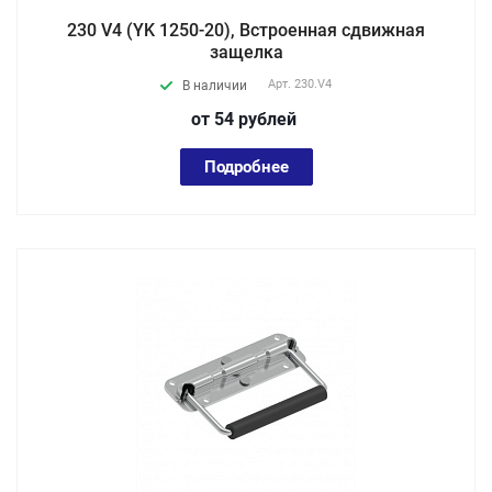
230 V4 (YK 1250-20), Встроенная cдвижная
защелка
Арт.
230.V4
В наличии
от 54
руб
лей
Подробнее