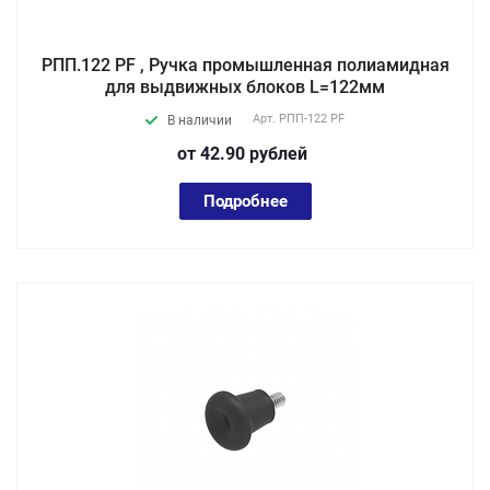
РПП.122 PF , Ручка промышленная полиамидная
для выдвижных блоков L=122мм
Арт.
РПП-122 PF
В наличии
от 42.90
руб
лей
Подробнее