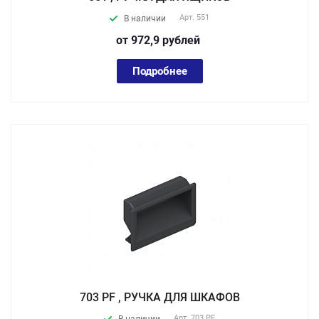
Арт.
551
В наличии
от 972,9
руб
лей
Подробнее
703 PF , РУЧКА ДЛЯ ШКАФОВ
Арт.
703 PF