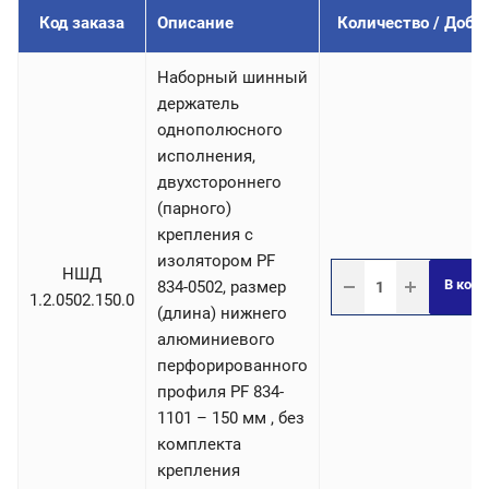
Код заказа
Описание
Количество / Доба
Наборный шинный
держатель
однополюсного
исполнения,
двухстороннего
(парного)
крепления с
изолятором PF
НШД
В корз
834-0502, размер
1.2.0502.150.0
(длина) нижнего
алюминиевого
перфорированного
профиля PF 834-
1101 – 150 мм , без
комплекта
крепления