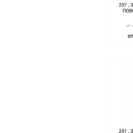
237 ,
ПОВО
от
241 ,