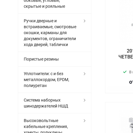
боковые, угловые,
скрытые и рояльные
Ручки дверные и
встраиваемые, смотровые
окошки, карманы для
документов, ограничители
хода дверей, таблички
20
ЧЕТВЕ
Пористые резины
В
Уплотнители: с и без
металлокордом, EPDM,
о
полиуретан
Система наборных
шинодержателей НШД
Высоковольтные
кабельные крепления,
хомуты, полуклицы