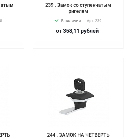
нчатым
239 , Замок со ступенчатым
ригелем
В наличии
8
Арт.
239
от 358,11
руб
лей
ЕРТЬ
244 , ЗАМОК НА ЧЕТВЕРТЬ