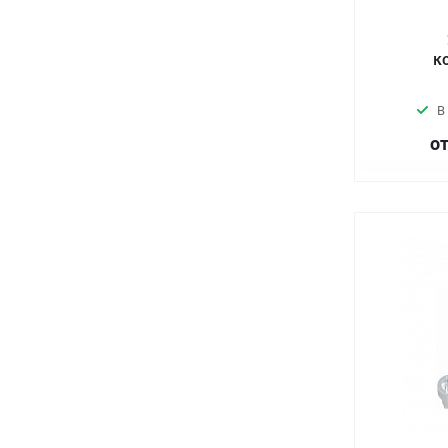
к
В
от