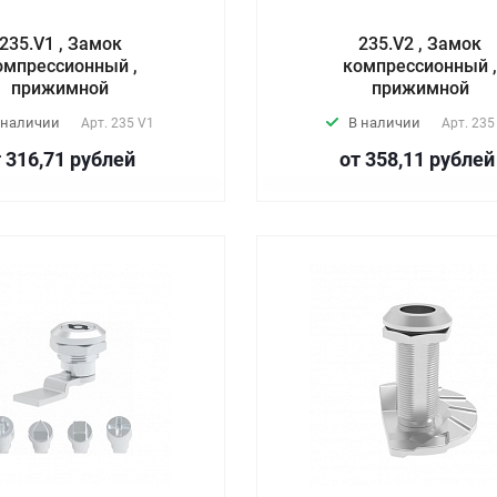
235.V1 , Замок
235.V2 , Замок
омпрессионный ,
компрессионный 
прижимной
прижимной
 наличии
В наличии
Арт.
235 V1
Арт.
235
 316,71
руб
лей
от 358,11
руб
лей