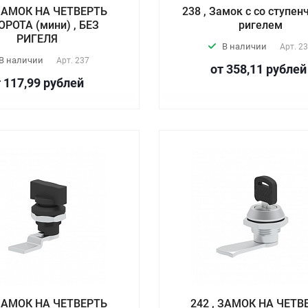
 ЗАМОК НА ЧЕТВЕРТЬ
238 , Замок с со ступе
РОТА (мини) , БЕЗ
ригелем
РИГЕЛЯ
В наличии
Арт.
23
В наличии
Арт.
237
от 358,11
руб
лей
 117,99
руб
лей
 ЗАМОК НА ЧЕТВЕРТЬ
242 , ЗАМОК НА ЧЕТВ