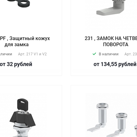
 PF , Защитный кожух
231 , ЗАМОК НА ЧЕТВ
для замка
ПОВОРОТА
аличии
В наличии
Арт.
217 V1 и V2
Арт.
23
от 32
руб
лей
от 134,55
руб
лей