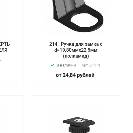
ЕРТЬ
214 , Ручка для замка с
ЕЛЯ
d=19,80ммх22,5мм
(полиамид)
5
В наличии
Арт.
214 PF
от 24,84
руб
лей