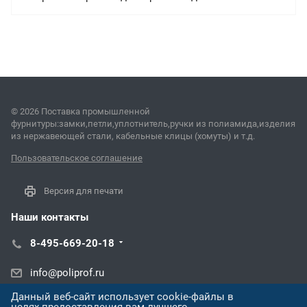
© 2026 Поставка промышленной
фурнитуры:замки,петли,уплотнитель,ручки из полиамида,изделия
из нержавеющей стали, кабельные клицы (хомуты) и т.д.
Пользовательское соглашение
Версия для печати
Наши контакты
8-495-669-20-18
info@poliprof.ru
Данный веб-сайт использует cookie-файлы в
Алматы просп. Назарбаева, 273