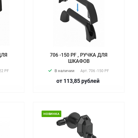
 ДЛЯ
706 -150 PF , РУЧКА ДЛЯ
ШКАФОВ
В наличии
22 PF
Арт.
706 -150 PF
от 113,85
руб
лей
НОВИНКА