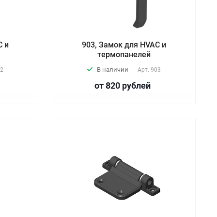
C и
903, Замок для HVAC и
термопанелей
В наличии
2
Арт.
903
от 820
руб
лей