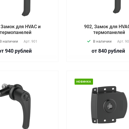
, Замок для HVAC и
902, Замок для HVA
термопанелей
термопанелей
В наличии
В наличии
Арт.
901
Арт.
90
от 940
руб
лей
от 840
руб
лей
НОВИНКА