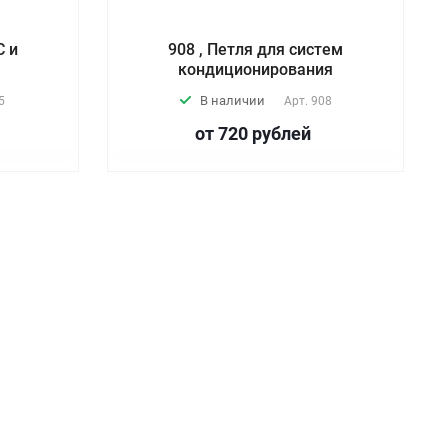
C и
908 , Петля для систем
кондиционирования
В наличии
5
Арт.
908
от 720
руб
лей