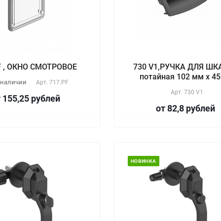
F , ОКНО СМОТРОВОЕ
730 V1,РУЧКА ДЛЯ Ш
потайная 102 мм х 4
 наличии
Арт.
717.PF
Арт.
730 V1
 155,25
руб
лей
от 82,8
руб
лей
НОВИНКА