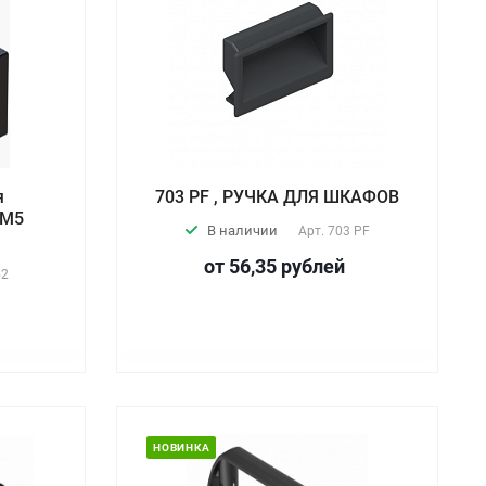
я
703 PF , РУЧКА ДЛЯ ШКАФОВ
 М5
В наличии
Арт.
703 PF
от 56,35
руб
лей
52
НОВИНКА