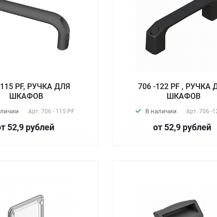
-115 PF, РУЧКА ДЛЯ
706 -122 PF , РУЧКА
ШКАФОВ
ШКАФОВ
аличии
В наличии
Арт.
706 - 115 PF
Арт.
706 -1
от 52,9
руб
лей
от 52,9
руб
лей