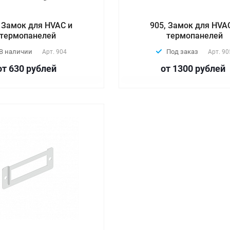
, Замок для HVAC и
905, Замок для HVA
термопанелей
термопанелей
В наличии
Под заказ
Арт.
904
Арт.
90
от 630
руб
лей
от 1300
руб
лей