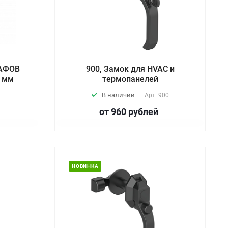
КАФОВ
900, Замок для HVAC и
5 мм
термопанелей
В наличии
Арт.
900
от 960
руб
лей
НОВИНКА