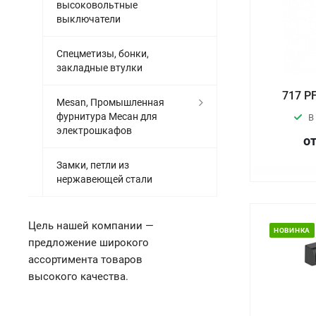
высоковольтные
выключатели
Спецметизы, бонки,
закладные втулки
717 P
Mesan, Промышленная
фурнитура Месан для
В
электрошкафов
от
Замки, петли из
нержавеющей стали
Цель нашей компании —
НОВИНКА
предложение широкого
ассортимента товаров
высокого качества.