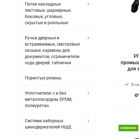
Петли накладные
листовые, шарнирные,
боковые, угловые,
скрытые и рояльные
Ручки дверные и
встраиваемые, смотровые
окошки, карманы для
РП
документов, ограничители
промыш
хода дверей, таблички
для 
Пористые резины
В н
Уплотнители: с и без
о
металлокордом, EPDM,
полиуретан
Система наборных
шинодержателей НШД
НОВИНКА