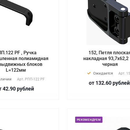
П.122 PF , Ручка
152, Петля плоска
ленная полиамидная
накладная 93,7х62,2
выдвижных блоков
черная
L=122мм
Ожидается
Арт.
1
аличии
Арт.
РПП-122 PF
от 132.60
руб
лей
т 42.90
руб
лей
РЕКОМЕНДУЕМ