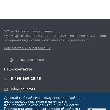
© 2026 Поставка промышленной
фурнитуры:замки,петли,уплотнитель,ручки из полиамида,изделия
из нержавеющей стали, кабельные клицы (хомуты) и т.д.
Пользовательское соглашение
Версия для печати
Наши контакты
8-495-669-20-18
info@poliprof.ru
Данный веб-сайт использует cookie-файлы в
Алматы просп. Назарбаева, 273
целях предоставления вам лучшего
пользовательского опыта на нашем сайте.
Продолжая использовать данный сайт, вы