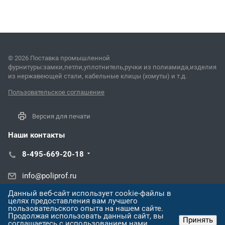
© 2026 Поставка промышленной
фурнитуры:замки,петли,уплотнитель,ручки из полиамида,изделия
из нержавеющей стали, кабельные клицы (хомуты) и т.д.
Пользовательское соглашение
Версия для печати
Наши контакты
8-495-669-20-18
info@poliprof.ru
Данный веб-сайт использует cookie-файлы в
Алматы просп. Назарбаева, 273
целях предоставления вам лучшего
пользовательского опыта на нашем сайте.
Продолжая использовать данный сайт, вы
Принять
соглашаетесь с использованием нами