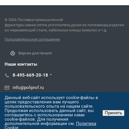
© 2026 Поставка промышленной
фурнитуры:замки,петли,уплотнитель,ручки из полиамида,изделия
из нержавеющей стали, кабельные клицы (хомуты) и т.д.
Пользовательское соглашение
Версия для печати
Наши контакты
8-495-669-20-18
info@poliprof.ru
Данный веб-сайт использует cookie-файлы в
Алматы просп. Назарбаева, 273
целях предоставления вам лучшего
пользовательского опыта на нашем сайте.
Продолжая использовать данный сайт, вы
Принять
соглашаетесь с использованием нами
cookie-файлов. Для получения
дополнительной информации см.
Политика
Cookie
.