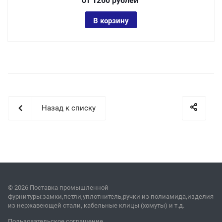
от 1260
руб
лей
В корзину
Назад к списку
© 2026 Поставка промышленной
фурнитуры:замки,петли,уплотнитель,ручки из полиамида,изделия
из нержавеющей стали, кабельные клицы (хомуты) и т.д.
Пользовательское соглашение