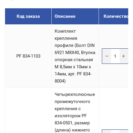
Код заказа
Описание
Количество /
Комплект
крепления
профиля (Болт DIN
6921 М8Х40, Втулка
PF 834-1103
опорная стальная
М 8,5мм х 10мм х
14мм, арт. PF 834-
8004)
Четырехполюсные
промежуточного
крепления с
изолятором PF
834-0501, размер
(длина) нижнего